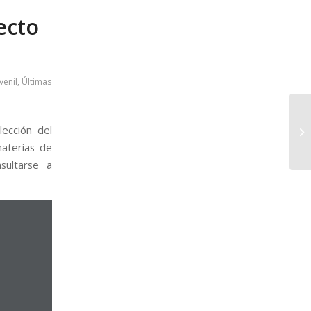
ecto
venil
,
Últimas
lección del
materias de
sultarse a