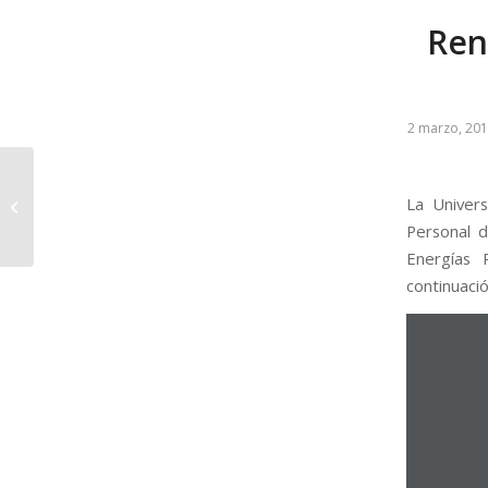
Ren
2 marzo, 20
El Eolo II en la Semana
La Univers
Santa
Personal d
Energías 
continuació