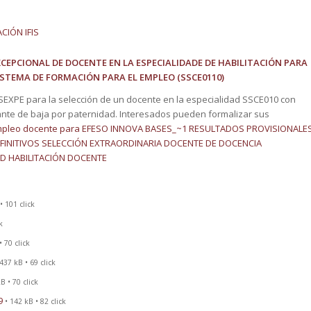
IÓN IFIS
CEPCIONAL DE DOCENTE EN LA ESPECIALIDADE DE HABILITACIÓN PARA
SISTEMA DE FORMACIÓN PARA EL EMPLEO (SSCE0110)
SEXPE para la selección de un docente en la especialidad SSCE010 con
cante de baja por paternidad. Interesados pueden formalizar sus
mpleo docente para EFESO INNOVA
BASES_~1
RESULTADOS PROVISIONALE
FINITIVOS SELECCIÓN EXTRAORDINARIA DOCENTE DE DOCENCIA
D HABILITACIÓN DOCENTE
• 101 click
k
• 70 click
 437 kB • 69 click
B • 70 click
9
• 142 kB • 82 click