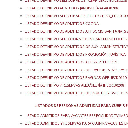
LISTADO DEFINITIVO SELECCINADOS ALBAÑILERÍA_EOCB0208
LISTADO DEFINITIVO ADMITIDOS JARDINERÍA AGAO0208
LISTADO DEFINITIVO SELECCINADOS ELECTRICIDAD_ELEE0109
LISTADO DEFINITIVO DE ADMITIDOS COCINA
LISTADO DEFINITIVO DE ADMITIDOS ATT SOCIO SANITARIA_S
LISTADO DEFINITIVO SELECCIONADOS ALBAÑILERÍA II EOCB02
LISTADO DEFINITIVO DE ADMITIDOS OP AUX. ADMINISTRATIV
LISTADO DEFINITIVO DE ADMITIDOS PROMOCIÓN TURÍSTICA-
LISTADO DEFINITIVO DE ADMITIDOS ATT SS_2ª EDICIÓN
LISTADO DEFINITIVO DE ADMITIDOS
OPERACIONES BÁSICAS 
LISTADO DEFINITIVO DE ADMITIDOS PÁGINAS WEB_IFCD0110
LISTADO DEFINITIVO Y RESERVAS ALBAÑILERÍA III EOCB0208
LISTADO DEFINITIVO DE ADMITIDOS OP. AUX. DE SERVICIOS 
LISTADOS DE PERSONAS ADMITIDAS PARA CUBRIR 
LISTADO ADMITIDOS PARA VACANTES ESPECIALIDAD TV IMSD
LISTADO ADMITIDOS Y RESERVAS PARA CUBRIR VACANTES E