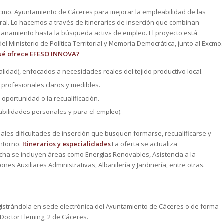
xcmo. Ayuntamiento de Cáceres para mejorar la empleabilidad de las
al. Lo hacemos a través de itinerarios de inserción que combinan
ompañamiento hasta la búsqueda activa de empleo. El proyecto está
 Ministerio de Política Territorial y Memoria Democrática, junto al Excmo.
ué ofrece EFESO INNOVA?
ialidad), enfocados a necesidades reales del tejido productivo local.
s profesionales claros y medibles.
 oportunidad o la recualificación.
abilidades personales y para el empleo).
es dificultades de inserción que busquen formarse, recualificarse y
entorno.
Itinerarios y especialidades
La oferta se actualiza
cha se incluyen áreas como Energías Renovables, Asistencia a la
nes Auxiliares Administrativas, Albañilería y Jardinería, entre otras.
registrándola en sede electrónica del Ayuntamiento de Cáceres o de forma
 Doctor Fleming, 2 de Cáceres.