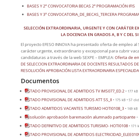
BASES Y 2ª CONVOCATORIA BECAS 2ª PROGRAMACIÓN IFIS
BASES Y 3ª CONVOCATORIA_DE_BECAS_TERCERA PROGRAMAC
SELECCIÓN EXTRAORDINARIA, URGENTE Y CON CARÁTER EX
LA DOCENCIA EN GRADOS A, B Y C DEL 
El proyecto EFESO INNOVA ha presentado oferta de empleo al 
carácter urgente, extraordinario y excepcional para cubrir va
candidaturas a través de la web SEXPE – EMPLEA:
Oferta de e
DE SELECCION EXTRAORDINARIA DE DOCENTES
RESULTADOS DE
RESOLUCIÓN APROBACIÓN LISTA EXTRAORDINARIA ESPECIALIDA
Documentos
LISTADO PROVISIONAL DE ADMITIDOS TV IMS077_ED.2
• 177 kB 
LISTADO PROVISIONAL DE ADMITIDOS ATT SS_II
• 175 kB • 57 clic
LISTADO ADMITIDOS VACANTES TURISMO HOTI0108_3
• 169 kB 
Resolución aprobación baremación alumnado participante
•
LISTADO DEFINITIVO DE ADMITIDOS TURISMO- HOTI0108
• 171 k
LISTADO PROVISIONAL DE ADMITIDOS ELECTRICIDAD_ELEE010