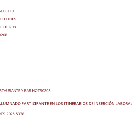
0
SCE0110
ELLE0109
EOCB0208
O208
RESTAURANTE Y BAR HOTR0208
ALUMNADO PARTICIPANTE EN LOS ITINERARIOS DE INSERCIÓN LABORA
ES-2025-5378