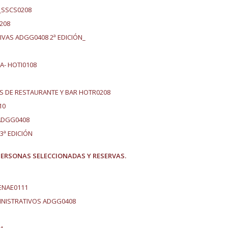
_SSCS0208
208
IVAS ADGG0408 2ª EDICIÓN_
A- HOTI0108
S DE RESTAURANTE Y BAR HOTR0208
10
 ADGG0408
3ª EDICIÓN
PERSONAS SELECCIONADAS Y RESERVAS.
ENAE0111
MINISTRATIVOS ADGG0408