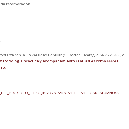
o de incorporación.
)
 contacta con la Universidad Popular (C/ Doctor Fleming, 2 · 927 225 400, o
metodología práctica y acompañamiento real: así es como EFESO
eo.
_DEL_PROYECTO_EFESO_INNOVA PARA PARTICIPAR COMO ALUMNO/A