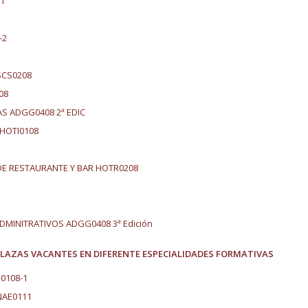
-1
-2
SCS0208
08
AS ADGG0408 2ª EDIC
 HOTI0108
DE RESTAURANTE Y BAR
HOTR0208
ADMINITRATIVOS ADGG0408 3ª Edición
PLAZAS VACANTES EN DIFERENTE ESPECIALIDADES FORMATIVAS
0108-1
NAE0111