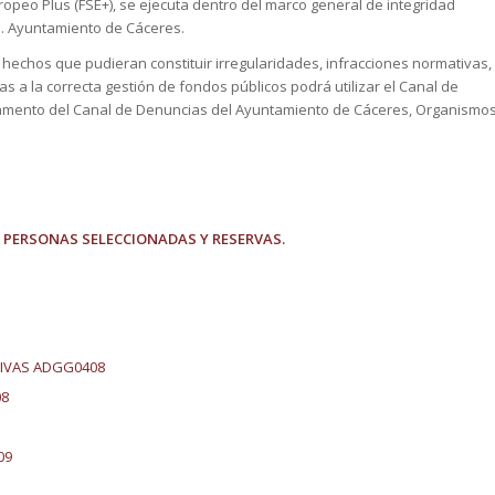
ropeo Plus (FSE+), se ejecuta dentro del marco general de integridad
o. Ayuntamiento de Cáceres.
hechos que pudieran constituir irregularidades, infracciones normativas,
as a la correcta gestión de fondos públicos podrá utilizar el Canal de
lamento del Canal de Denuncias del Ayuntamiento de Cáceres, Organismo
 PERSONAS SELECCIONADAS Y RESERVAS.
TIVAS ADGG0408
08
09