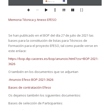
MINISTERIO 
DE 
LA PRESI
DENCIA 
Y 
PARA LAS ADMINISTRACIONES TERRITORIALES
Memoria Técnica y Anexo EFESO
Se han publicado en el BOP del día 27 de julio de 2021 las
bases para la constitución de listas para Técnicos de
Formación para el proyecto EFESO, tal como puede verse en
este enlace:
https://bop.dip-caceres.es/bop/anuncio.html?csv=BOP-2021-
3626
O también en los documentos que se adjuntan
:
Anuncio Efeso BOP-2021-3626
Bases de contratación Efeso
Os dejamos también los siguientes documentos:
Bases de selección de Participantes: