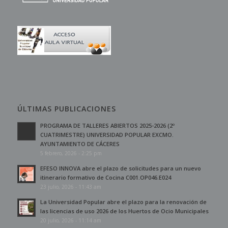
ÚLTIMAS PUBLICACIONES
PROGRAMA DE TALLERES ABIERTOS 2025-2026 (2º
CUATRIMESTRE) UNIVERSIDAD POPULAR EXCMO.
AYUNTAMIENTO DE CÁCERES
5 febrero, 2026 - 2:25 pm
EFESO INNOVA abre el plazo de solicitudes para un nuevo
itinerario formativo de Cocina C001.OP046.E024
23 julio, 2026 - 11:43 am
La Universidad Popular abre el plazo para la renovación de
las licencias de uso 2026 de los Huertos de Ocio Municipales
20 julio, 2026 - 11:14 am