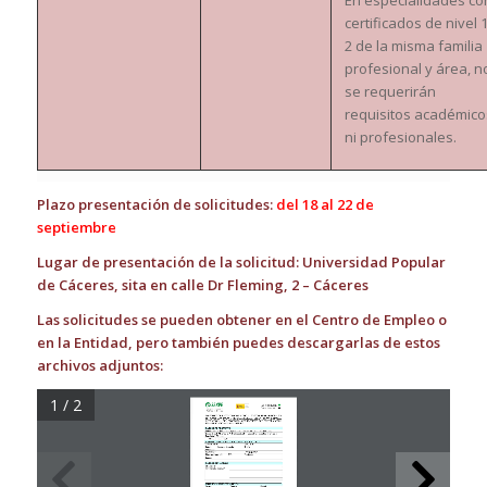
certificados de nivel 1
2 de la misma familia
profesional y área, n
se requerirán
requisitos académico
ni profesionales.
Plazo presentación de solicitudes:
del 18 al 22 de
septiembre
Lugar de presentación de la solicitud: Universidad Popular
de Cáceres, sita en calle Dr Fleming, 2 – Cáceres
Las solicitudes se pueden obtener en el Centro de Empleo o
en la Entidad, pero también puedes descargarlas de estos
archivos adjuntos:
1 / 2
Consejería de Educación y Empleo
SOLICITUD  DE  PARTICIPACIÓN  COMO  ALUMNO/A  TRABAJADOR/A  EN 
EL  PROYECTO
EOLO  II  (EMPLEABILIDAD:  ORIENTACIÓN  LABORAL 
OCUPACIONAL 
DEL  PROGRAMA  COMPLEMENTARIO  DE  FORMACIÓN 
EN ALTERNANCIA CON EL EMPLEO 
DATOS DEL PROYECTO
Denominación
: 
EOLO II (Empleabilidad: 
Orientación Laboral Ocupacional)
Especialidad: 
Monitor en 
Actividades Lú
dico Educativas Infantiles y juveniles
Localidad: 
Cáceres
Ponga un número (1,2, 3)
DATOS PERSONALES DE LA PERSONA SOLICITANTE
APELLIDOS:
NOMBRE:
Edad:
Fecha nacimiento:
D.N.I.:
Domicilio
Localidad
Código postal:
Discapacida
d:   SI  
NO  
Teléfono:
Email:
DATOS FORMATIVOS:
Títulación
Cursos relacionados
EXPERIENCIA PROFESIONAL PREVIA.
Puesto:
Empresa:
Período: