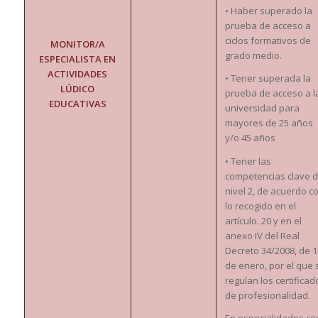
• Haber superado la
prueba de acceso a
ciclos formativos de
MONITOR/A
grado medio.
ESPECIALISTA EN
ACTIVIDADES
• Tener superada la
LÚDICO
prueba de acceso a l
EDUCATIVAS
universidad para
mayores de 25 años
y/o 45 años
• Tener las
competencias clave 
nivel 2, de acuerdo c
lo recogido en el
artículo. 20 y en el
anexo IV del Real
Decreto 34/2008, de 1
de enero, por el que 
regulan los certificad
de profesionalidad.
En especialidades co