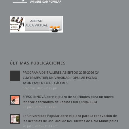
ÚLTIMAS PUBLICACIONES
PROGRAMA DE TALLERES ABIERTOS 2025-2026 (2º
CUATRIMESTRE) UNIVERSIDAD POPULAR EXCMO.
AYUNTAMIENTO DE CÁCERES
5 febrero, 2026 - 2:25 pm
EFESO INNOVA abre el plazo de solicitudes para un nuevo
itinerario formativo de Cocina C001.OP046.E024
23 julio, 2026 - 11:43 am
La Universidad Popular abre el plazo para la renovación de
las licencias de uso 2026 de los Huertos de Ocio Municipales
20 julio, 2026 - 11:14 am