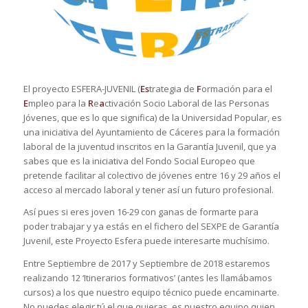
El proyecto ESFERA-JUVENIL (
Es
trategia de
F
ormación para el
E
mpleo para la
R
e
a
ctivación Socio Laboral de las Personas
Jóvenes, que es lo que significa) de la Universidad Popular, es
una iniciativa del Ayuntamiento de Cáceres para la formación
laboral de la juventud inscritos en la Garantía Juvenil, que ya
sabes que es la iniciativa del Fondo Social Europeo que
pretende facilitar al colectivo de jóvenes entre 16 y 29 años el
acceso al mercado laboral y tener así un futuro profesional.
Así pues si eres joven 16-29 con ganas de formarte para
poder trabajar y ya estás en el fichero del SEXPE de Garantía
Juvenil, este Proyecto Esfera puede interesarte muchísimo.
Entre Septiembre de 2017 y Septiembre de 2018 estaremos
realizando 12 ‘Itinerarios formativos’ (antes les llamábamos
cursos) a los que nuestro equipo técnico puede encaminarte.
No puedes elegir tú el que quieras, es nuestro equipo quien