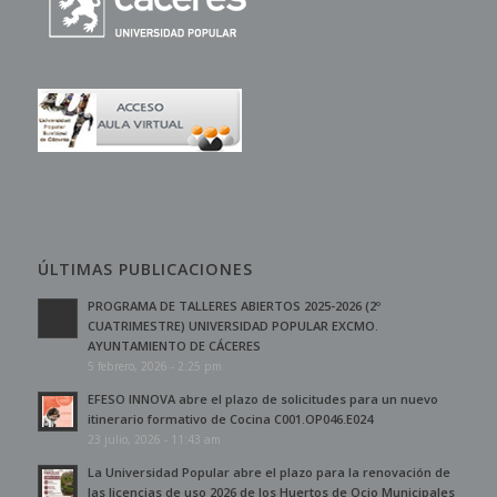
ÚLTIMAS PUBLICACIONES
PROGRAMA DE TALLERES ABIERTOS 2025-2026 (2º
CUATRIMESTRE) UNIVERSIDAD POPULAR EXCMO.
AYUNTAMIENTO DE CÁCERES
5 febrero, 2026 - 2:25 pm
EFESO INNOVA abre el plazo de solicitudes para un nuevo
itinerario formativo de Cocina C001.OP046.E024
23 julio, 2026 - 11:43 am
La Universidad Popular abre el plazo para la renovación de
las licencias de uso 2026 de los Huertos de Ocio Municipales