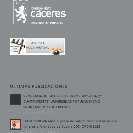
ÚLTIMAS PUBLICACIONES
PROGRAMA DE TALLERES ABIERTOS 2025-2026 (2º
CUATRIMESTRE) UNIVERSIDAD POPULAR EXCMO.
AYUNTAMIENTO DE CÁCERES
5 febrero, 2026 - 2:25 pm
EFESO INNOVA abre el plazo de solicitudes para un nuevo
itinerario formativo de Cocina C001.OP046.E024
23 julio, 2026 - 11:43 am