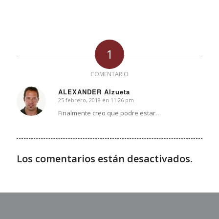
1
COMENTARIO
ALEXANDER Alzueta
25 febrero, 2018 en 11:26 pm
Dice:
Finalmente creo que podre estar…
Los comentarios están desactivados.