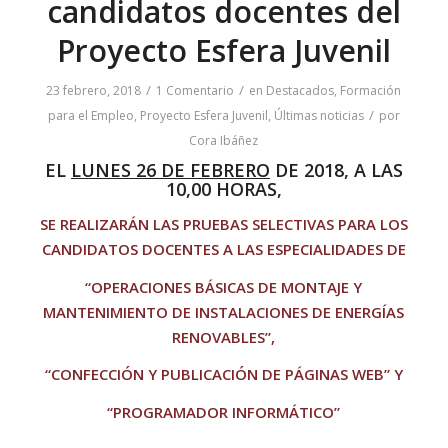
candidatos docentes del
Proyecto Esfera Juvenil
/
/
23 febrero, 2018
1 Comentario
en
Destacados
,
Formación
/
para el Empleo
,
Proyecto Esfera Juvenil
,
Últimas noticias
por
Cora Ibáñez
EL
LUNES 26 DE FEBRERO
DE 2018, A LAS
10,00 HORAS
,
SE REALIZARÁN LAS PRUEBAS SELECTIVAS PARA LOS
CANDIDATOS DOCENTES A LAS ESPECIALIDADES DE
“OPERACIONES BÁSICAS DE MONTAJE Y
MANTENIMIENTO DE INSTALACIONES DE ENERGÍAS
RENOVABLES”,
“CONFECCIÓN Y PUBLICACIÓN DE PÁGINAS WEB” Y
“PROGRAMADOR INFORMÁTICO”