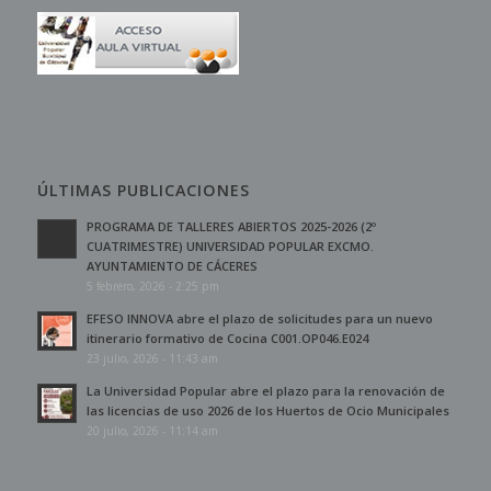
ÚLTIMAS PUBLICACIONES
PROGRAMA DE TALLERES ABIERTOS 2025-2026 (2º
CUATRIMESTRE) UNIVERSIDAD POPULAR EXCMO.
AYUNTAMIENTO DE CÁCERES
5 febrero, 2026 - 2:25 pm
EFESO INNOVA abre el plazo de solicitudes para un nuevo
itinerario formativo de Cocina C001.OP046.E024
23 julio, 2026 - 11:43 am
La Universidad Popular abre el plazo para la renovación de
las licencias de uso 2026 de los Huertos de Ocio Municipales
20 julio, 2026 - 11:14 am