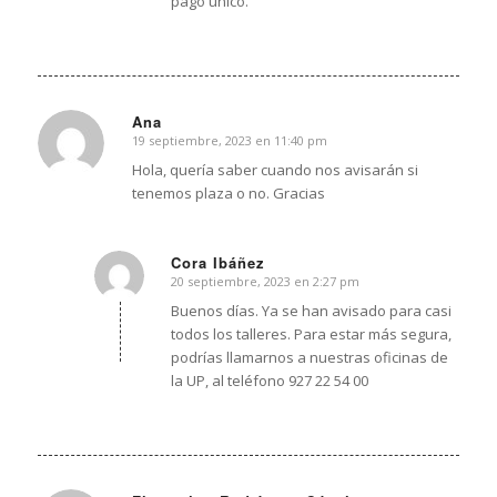
pago único.
Ana
19 septiembre, 2023 en 11:40 pm
Dice:
Hola, quería saber cuando nos avisarán si
tenemos plaza o no. Gracias
Cora Ibáñez
20 septiembre, 2023 en 2:27 pm
Dice:
Buenos días. Ya se han avisado para casi
todos los talleres. Para estar más segura,
podrías llamarnos a nuestras oficinas de
la UP, al teléfono 927 22 54 00