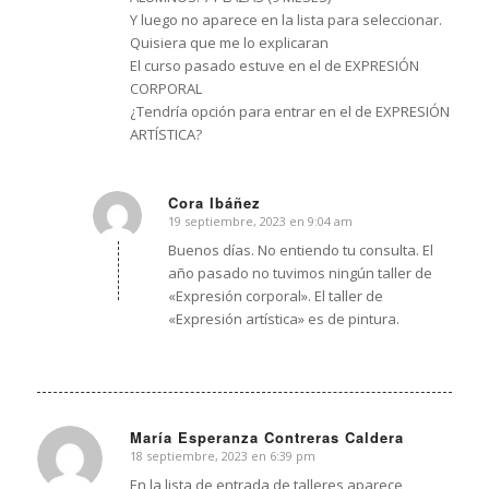
Y luego no aparece en la lista para seleccionar.
Quisiera que me lo explicaran
El curso pasado estuve en el de EXPRESIÓN
CORPORAL
¿Tendría opción para entrar en el de EXPRESIÓN
ARTÍSTICA?
Cora Ibáñez
19 septiembre, 2023 en 9:04 am
Dice:
Buenos días. No entiendo tu consulta. El
año pasado no tuvimos ningún taller de
«Expresión corporal». El taller de
«Expresión artística» es de pintura.
María Esperanza Contreras Caldera
18 septiembre, 2023 en 6:39 pm
Dice:
En la lista de entrada de talleres aparece