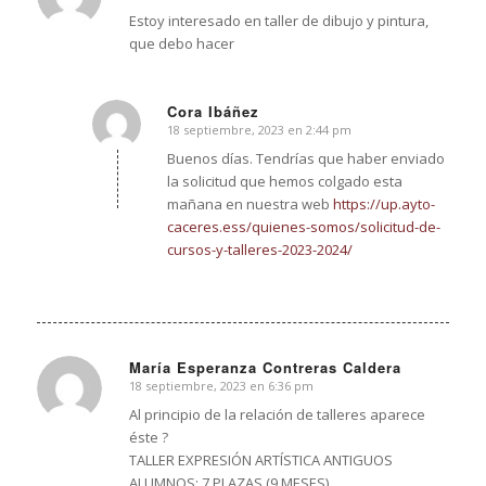
Estoy interesado en taller de dibujo y pintura,
que debo hacer
Cora Ibáñez
18 septiembre, 2023 en 2:44 pm
Dice:
Buenos días. Tendrías que haber enviado
la solicitud que hemos colgado esta
mañana en nuestra web
https://up.ayto-
caceres.ess/quienes-somos/solicitud-de-
cursos-y-talleres-2023-2024/
María Esperanza Contreras Caldera
18 septiembre, 2023 en 6:36 pm
Dice:
Al principio de la relación de talleres aparece
éste ?
TALLER EXPRESIÓN ARTÍSTICA ANTIGUOS
ALUMNOS: 7 PLAZAS (9 MESES)