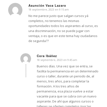
Asunción Vaca Lazaro
18 septiembre, 2023 en 9:15 am
Dice:
No me parece justo que salgan cursos yá
completos, no tenemos las mismas
oportunidades todos los aspirantes al curso, es
una discriminación, no se puede jugar con
ventaja, o es que en este tema hay ciudadanos
de segunda??
Cora Ibáñez
18 septiembre, 2023 en 9:45 am
Dice:
Buenos días. Una vez que se entra, se
facilita la permanencia en un determinado
curso o taller, durante un periodo de, al
menos, tres años, para completar la
formación. A los tres años de
permanencia, esa plaza vuelve a estar
vacante para que se cubra con un nuevo
aspirante. De ahí que algunos cursos o
talleres se oferten completos (por las