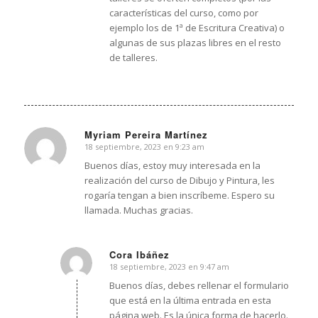
características del curso, como por
ejemplo los de 1ª de Escritura Creativa) o
algunas de sus plazas libres en el resto
de talleres.
Myriam Pereira Martínez
18 septiembre, 2023 en 9:23 am
Dice:
Buenos días, estoy muy interesada en la
realización del curso de Dibujo y Pintura, les
rogaría tengan a bien inscríbeme. Espero su
llamada. Muchas gracias.
Cora Ibáñez
18 septiembre, 2023 en 9:47 am
Dice:
Buenos días, debes rellenar el formulario
que está en la última entrada en esta
página web. Es la única forma de hacerlo.