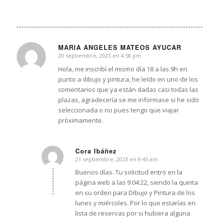
MARIA ANGELES MATEOS AYUCAR
20 septiembre, 2023 en 4:58 pm
Dice:
Hola, me inscribí el mismo día 18 a las 9h en
punto a dibujo y pintura, he leído en uno de los
comentarios que ya están dadas casi todas las
plazas, agradecería se me informase si he sido
seleccionada o no pues tengo que viajar
próximamente.
Cora Ibáñez
21 septiembre, 2023 en 9:45 am
Dice:
Buenos días. Tu solicitud entró en la
página web a las 9:04:22, siendo la quinta
en su orden para Dibujo y Pintura de los
lunes y miércoles. Por lo que estarías en
lista de reservas por si hubiera alguna