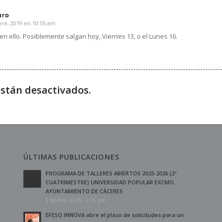
uro
re, 2019 en 10:55 am
n ello. Posiblemente salgan hoy, Viernes 13, o el Lunes 16.
stán desactivados.
ÚLTIMAS PUBLICACIONES
PROGRAMA DE TALLERES ABIERTOS 2025-2026 (2º
CUATRIMESTRE) UNIVERSIDAD POPULAR EXCMO.
AYUNTAMIENTO DE CÁCERES
5 febrero, 2026 - 2:25 pm
EFESO INNOVA abre el plazo de solicitudes para un