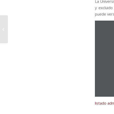
La Univers
y excluido
puede vers
Listado DEFINITIVO de
seleccionados/as del
PROYECTO ESCUDO
listado ad