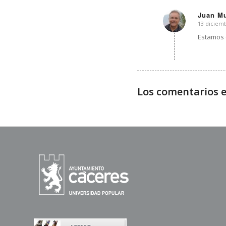
Juan M
13 diciemb
Dice:
Estamos e
Los comentarios e