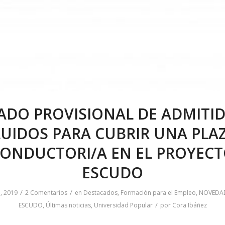
TADO PROVISIONAL DE ADMITID
UIDOS PARA CUBRIR UNA PLA
ONDUCTORI/A EN EL PROYEC
ESCUDO
/
/
, 2019
2 Comentarios
en
Destacados
,
Formación para el Empleo
,
NOVEDA
/
ESCUDO
,
Últimas noticias
,
Universidad Popular
por
Cora Ibáñez