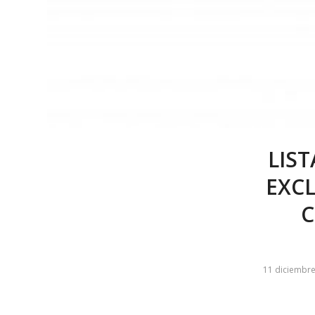
LIS
EXCL
C
11 diciembre