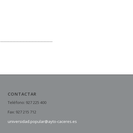
CONTACTAR
Teléfono: 927 225 400
Fax: 927 215 712
universidad.popular@ayto-caceres.es