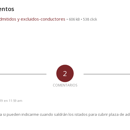
ntos
admitidos y excluidos-conductores
• 606 kB • 538 click
2
COMENTARIOS
19 en 11:59 am
a si pueden indicarme cuando saldrán los istados para cubrir plaza de adm