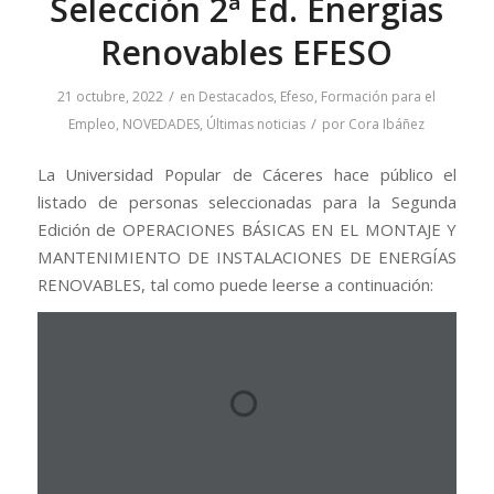
Selección 2ª Ed. Energías
Renovables EFESO
/
21 octubre, 2022
en
Destacados
,
Efeso
,
Formación para el
/
Empleo
,
NOVEDADES
,
Últimas noticias
por
Cora Ibáñez
La Universidad Popular de Cáceres hace público el
listado de personas seleccionadas para la Segunda
Edición de OPERACIONES BÁSICAS EN EL MONTAJE Y
MANTENIMIENTO DE INSTALACIONES DE ENERGÍAS
RENOVABLES, tal como puede leerse a continuación: