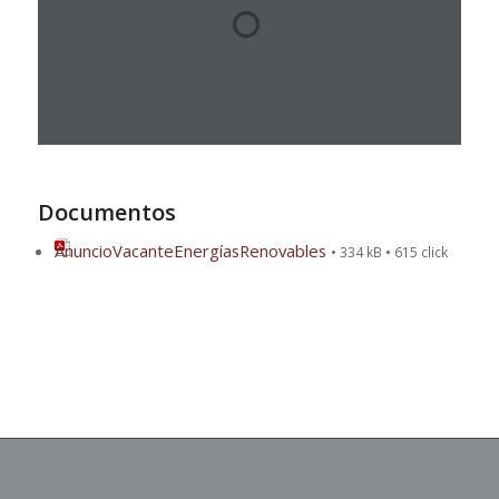
Documentos
AnuncioVacanteEnergíasRenovables
• 334 kB • 615 click