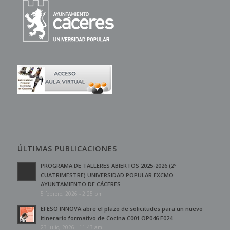
ÚLTIMAS PUBLICACIONES
PROGRAMA DE TALLERES ABIERTOS 2025-2026 (2º
CUATRIMESTRE) UNIVERSIDAD POPULAR EXCMO.
AYUNTAMIENTO DE CÁCERES
5 febrero, 2026 - 2:25 pm
EFESO INNOVA abre el plazo de solicitudes para un nuevo
itinerario formativo de Cocina C001.OP046.E024
23 julio, 2026 - 11:43 am