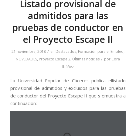
Listado provisional de
admitidos para las
pruebas de conductor en
el Proyecto Escape II
/
21 noviembre, 2018
en
Destacados
,
Formación para el Empleo
,
/
NOVEDADES
,
Proyecto Escape 2
,
Últimas noticias
por
Cora
Ibáñez
La Universidad Popular de Cáceres publica ellistado
provisional de admitidos y excluidos para las pruebas
de conductor del Proyecto Escape II que s emuestra a
continuación: