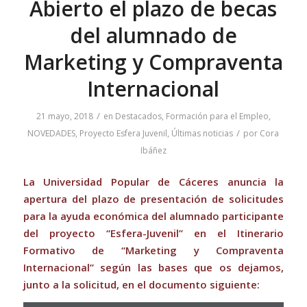
Abierto el plazo de becas
del alumnado de
Marketing y Compraventa
Internacional
/
21 mayo, 2018
en
Destacados
,
Formación para el Empleo
,
/
NOVEDADES
,
Proyecto Esfera Juvenil
,
Últimas noticias
por
Cora
Ibáñez
La Universidad Popular de Cáceres anuncia la
apertura del plazo de presentación de solicitudes
para la ayuda económica del alumnado participante
del proyecto “Esfera-Juvenil” en el Itinerario
Formativo de “Marketing y Compraventa
Internacional” según las bases que os dejamos,
junto a la solicitud, en el documento siguiente: