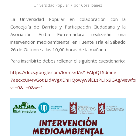
/
Universidad Popular
por
Cora Ibáñez
La Universidad Popular en colaboración con la
Concejalía de Barrios y Participación Ciudadana y la
Asociación Artba Extremadura realizarán una
intervención medioambiental en Fuente Fría el Sábado
26 de Octubre a las 10,00 horas de la mañana.
Para inscribirte debes rellenar el siguiente cuestionario:
https://docs.google.com/forms/d/e/1FAIpQLSdmne-
7aecxcUi4rvGotlLId4VgXDhHQowyw9lELzPL1x9GAg/viewfo
vc=0&c=0&w=1