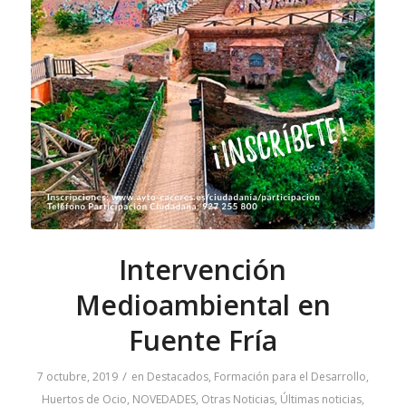
Intervención
Medioambiental en
Fuente Fría
/
7 octubre, 2019
en
Destacados
,
Formación para el Desarrollo
,
Huertos de Ocio
,
NOVEDADES
,
Otras Noticias
,
Últimas noticias
,