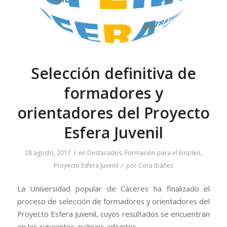
Selección definitiva de
formadores y
orientadores del Proyecto
Esfera Juvenil
/
28 agosto, 2017
en
Destacados
,
Formación para el Empleo
,
/
Proyecto Esfera Juvenil
por
Cora Ibáñez
La Universidad popular de Cáceres ha finalizado el
proceso de selección de formadores y orientadores del
Proyecto Esfera Juvenil, cuyos resultados se encuentran
en los siguientes archivos adjuntos